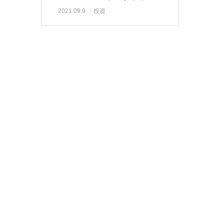
商品とは限らない…
2021.09.9
投資