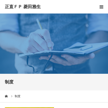
HOME
正直FPとは
YouTube
コラム
セミナースケジュール
制度
ーム
制度