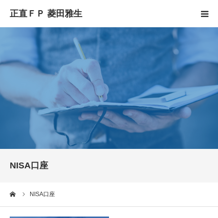
HOME
正直FPとは
YouTube
コラム
セミナースケジュール
NISA口座
ーム
NISA口座