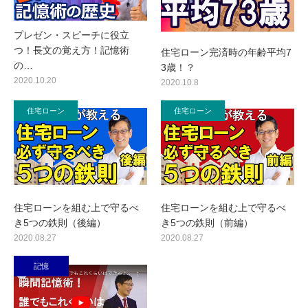
プレゼン・スピーチに役立
つ！長文の覚え方！記憶術
住宅ローン完済時の年齢平均7
の…
3歳！？
2020.10.20
2020.10.8
住宅ローン
住宅ローン
住宅ローンを組む上で守るべ
住宅ローンを組む上で守るべ
き5つの鉄則（後編）
き5つの鉄則（前編）
2020.08.27
2020.08.27
記憶