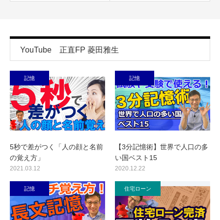
YouTube 正直FP 菱田雅生
記憶
記憶
5秒で差がつく「人の顔と名前
【3分記憶術】世界で人口の多
の覚え方」
い国ベスト15
2021.03.12
2020.12.22
記憶
住宅ローン