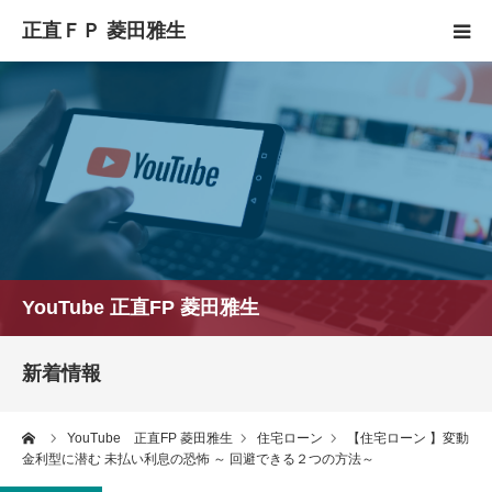
HOME
正直FPとは
YouTube
コラム
YouTube 正直FP 菱田雅生
セミナースケジュール
新着情報
ーム
YouTube 正直FP 菱田雅生
住宅ローン
【住宅ローン 】変動
金利型に潜む 未払い利息の恐怖 ～ 回避できる２つの方法～