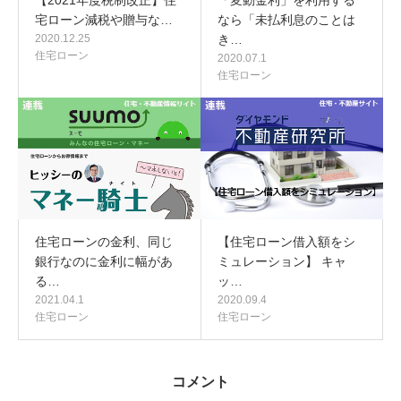
宅ローン減税や贈与な…
なら「未払利息のことは
2020.12.25
き…
住宅ローン
2020.07.1
住宅ローン
住宅ローンの金利、同じ
【住宅ローン借入額をシ
銀行なのに金利に幅があ
ミュレーション】 キャ
る…
ッ…
2021.04.1
2020.09.4
住宅ローン
住宅ローン
コメント