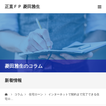
HOME
正直FPとは
YouTube
コラム
菱田雅生のコラム
セミナースケジュール
新着情報
ーム
コラム
住宅ローン
インターネットで契約まで完了できる住
宅ロ…