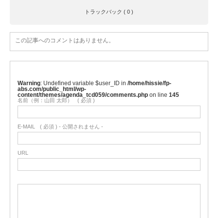
トラックバック ( 0 )
この記事へのコメントはありません。
Warning
: Undefined variable $user_ID in
/home/hissie/fp-
abs.com/public_html/wp-
content/themes/agenda_tcd059/comments.php
on line
145
名前（例：山田 太郎）
( 必須 )
E-MAIL
( 必須 ) - 公開されません -
URL