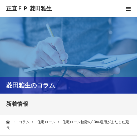
HOME
正直FPとは
YouTube
コラム
菱田雅生のコラム
セミナースケジュール
新着情報
ーム
コラム
住宅ローン
住宅ローン控除の13年適用がまたまた延
長…