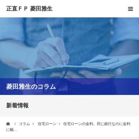
HOME
正直FPとは
YouTube
コラム
菱田雅生のコラム
セミナースケジュール
新着情報
ーム
コラム
住宅ローン
住宅ローンの金利、同じ銀行なのに金利
に幅…