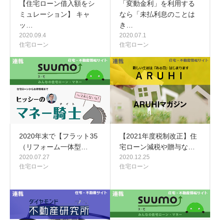
【住宅ローン借入額をシ
「変動金利」を利用する
ミュレーション】 キャ
なら「未払利息のことは
ッ…
き…
2020.09.4
2020.07.1
住宅ローン
住宅ローン
2020年末で【フラット35
【2021年度税制改正】住
（リフォーム一体型…
宅ローン減税や贈与な…
2020.07.27
2020.12.25
住宅ローン
住宅ローン