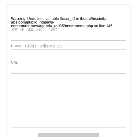
Warning
: Undefined variable $user_ID in
/home/hissie/fp-
abs.com/public_html/wp-
content/themes/agenda_tcd059/comments.php
on line
145
名前（例：山田 太郎）
( 必須 )
E-MAIL
( 必須 ) - 公開されません -
URL