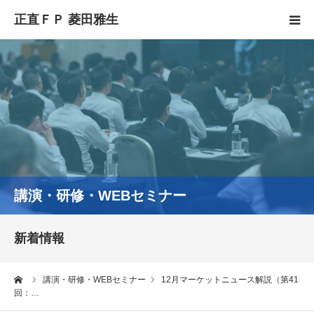
HOME
正直FPとは
YouTube
コラム
講演・研修・WEBセミナー
セミナースケジュール
新着情報
ーム
講演・研修・WEBセミナー
12月マーケットニュース解説（第41
回：…