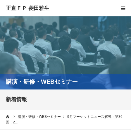
HOME
正直FPとは
YouTube
コラム
講演・研修・WEBセミナー
セミナースケジュール
新着情報
ーム
講演・研修・WEBセミナー
9月マーケットニュース解説（第36
回：2…