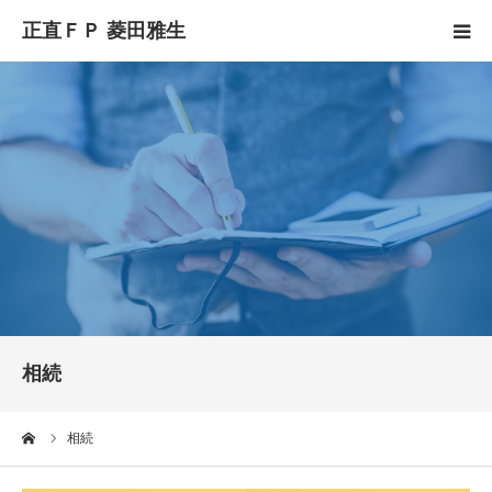
HOME
正直FPとは
YouTube
コラム
セミナースケジュール
相続
ーム
相続