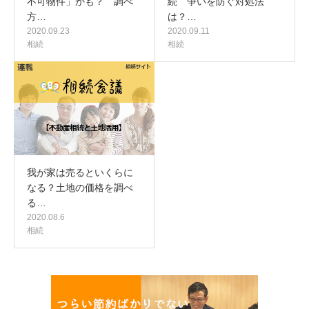
不可物件」かも？ 調べ
続 争いを防ぐ対処法
方…
は？…
2020.09.23
2020.09.11
相続
相続
我が家は売るといくらに
なる？土地の価格を調べ
る…
2020.08.6
相続