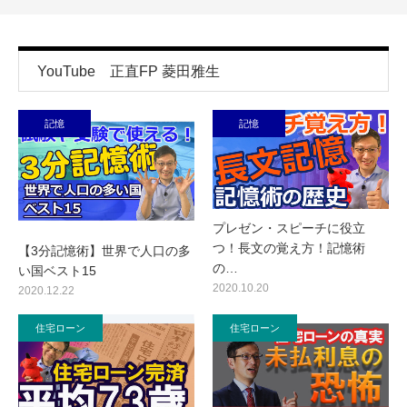
YouTube 正直FP 菱田雅生
記憶
記憶
プレゼン・スピーチに役立
つ！長文の覚え方！記憶術
【3分記憶術】世界で人口の多
の…
い国ベスト15
2020.10.20
2020.12.22
住宅ローン
住宅ローン