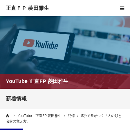
HOME
正直FPとは
YouTube
コラム
YouTube 正直FP 菱田雅生
セミナースケジュール
新着情報
ーム
YouTube 正直FP 菱田雅生
記憶
5秒で差がつく「人の顔と
名前の覚え方」