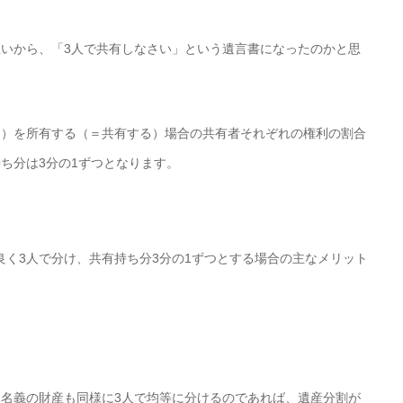
想いから、「3人で共有しなさい」という遺言書になったのかと思
物）を所有する（＝共有する）場合の共有者それぞれの権利の割合
ち分は3分の1ずつとなります。
く3人で分け、共有持ち分3分の1ずつとする場合の主なメリット
親名義の財産も同様に3人で均等に分けるのであれば、遺産分割が