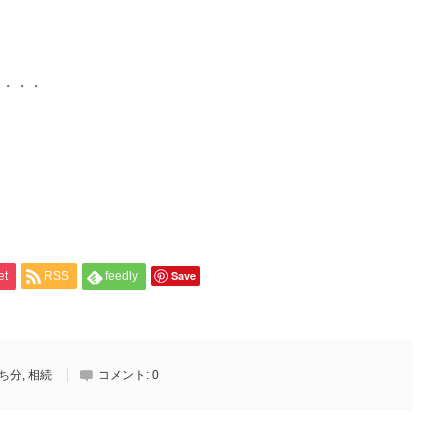
す・・・
Save
et
RSS
feedly
ち分
,
相続
コメント:
0