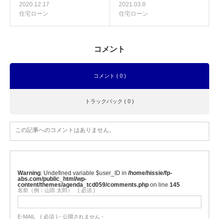
2020.12.17
2021.03.8
住宅ローン
住宅ローン
コメント
コメント ( 0 )
トラックバック ( 0 )
この記事へのコメントはありません。
Warning
: Undefined variable $user_ID in
/home/hissie/fp-
abs.com/public_html/wp-
content/themes/agenda_tcd059/comments.php
on line
145
名前（例：山田 太郎）
( 必須 )
E-MAIL
( 必須 ) - 公開されません -