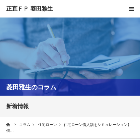
HOME
正直FPとは
YouTube
コラム
菱田雅生のコラム
セミナースケジュール
新着情報
ーム
コラム
住宅ローン
住宅ローン借入額をシミュレーション】
借…