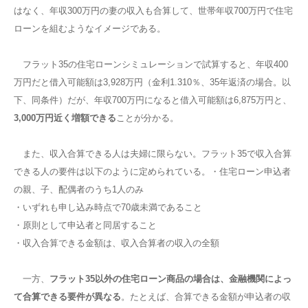
はなく、年収300万円の妻の収入も合算して、世帯年収700万円で住宅
ローンを組むようなイメージである。
フラット35の住宅ローンシミュレーションで試算すると、年収400
万円だと借入可能額は3,928万円（金利1.310％、35年返済の場合。以
下、同条件）だが、年収700万円になると借入可能額は6,875万円と、
3,000万円近く増額できる
ことが分かる。
また、収入合算できる人は夫婦に限らない。フラット35で収入合算
できる人の要件は以下のように定められている。・住宅ローン申込者
の親、子、配偶者のうち1人のみ
・いずれも申し込み時点で70歳未満であること
・原則として申込者と同居すること
・収入合算できる金額は、収入合算者の収入の全額
一方、
フラット35以外の住宅ローン商品の場合は、金融機関によっ
て合算できる要件が異なる
。たとえば、合算できる金額が申込者の収