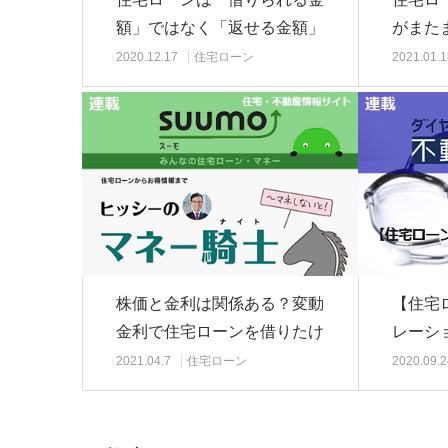
額」ではなく「返せる金額」
がまた
で組むのが最も重…
いにか
2020.12.17
住宅ローン
2021.01.1
株価と金利は関係ある？変動
【住宅
金利で住宅ローンを借りたけ
レーシ
ど、金利が上昇し…
は年収2
2021.04.7
住宅ローン
2020.09.2