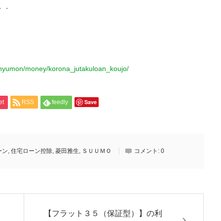
・・
i_nyumon/money/korona_jutakuloan_koujo/
Save
et
RSS
feedly
ーン
,
住宅ローン控除
,
菱田雅生
,
ＳＵＵＭＯ
コメント:
0
【フラット３５（保証型）】の利