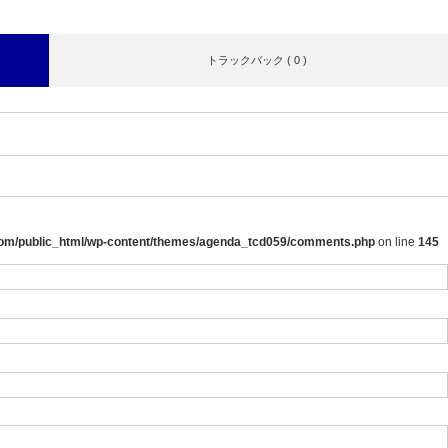
トラックバック ( 0 )
.com/public_html/wp-content/themes/agenda_tcd059/comments.php
on line
145