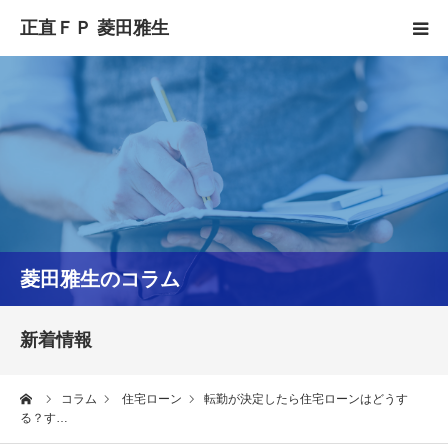
HOME
正直FPとは
YouTube
コラム
菱田雅生のコラム
セミナースケジュール
新着情報
ーム
コラム
住宅ローン
転勤が決定したら住宅ローンはどうす
る？す…