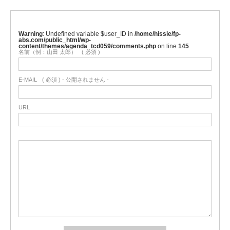
Warning
: Undefined variable $user_ID in
/home/hissie/fp-
abs.com/public_html/wp-
content/themes/agenda_tcd059/comments.php
on line
145
名前（例：山田 太郎）
( 必須 )
E-MAIL
( 必須 ) - 公開されません -
URL