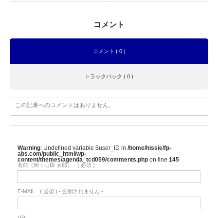
コメント
コメント ( 0 )
トラックバック ( 0 )
この記事へのコメントはありません。
Warning
: Undefined variable $user_ID in
/home/hissie/fp-
abs.com/public_html/wp-
content/themes/agenda_tcd059/comments.php
on line
145
名前（例：山田 太郎）
( 必須 )
E-MAIL
( 必須 ) - 公開されません -
URL