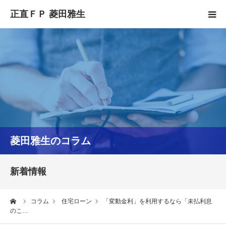
HOME
正直FPとは
YouTube
コラム
菱田雅生のコラム
セミナースケジュール
新着情報
ーム
コラム
住宅ローン
「変動金利」を利用するなら「未払利息
のこ…