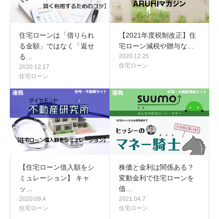
住宅ローンは「借りられ
【2021年度税制改正】住
る金額」ではなく「返せ
宅ローン減税や贈与な…
る…
2020.12.25
住宅ローン
2020.12.17
住宅ローン
【住宅ローン借入額をシ
株価と金利は関係ある？
ミュレーション】 キャ
変動金利で住宅ローンを
ッ…
借…
2020.09.4
2021.04.7
住宅ローン
住宅ローン